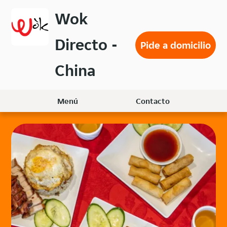
Volver
Wok
al
menú
Directo -
principal
Pide a domicilio
China
Menú
Contacto